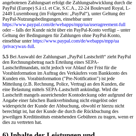
angebotenen Zahlungsart erfolgt die Zahlungsabwicklung durch die
PayPal (Europe) S.à r.l. et Cie, S.C.A., 22-24 Boulevard Royal, L-
2449 Luxembourg (im Folgenden: „PayPal“), unter Geltung der
PayPal-Nutzungsbedingungen, einsehbar unter
https://www.paypal.com
/de
/webapps
/mpp
/ua
/useragreement-full
oder – falls der Kunde nicht über ein PayPal-Konto verfügt – unter
Geltung der Bedingungen für Zahlungen ohne PayPal-Konto,
einsehbar unter
https://www.paypal.com
/de
/webapps
/mpp
/ua
/privacywax-full
.
5.5
Bei Auswahl der Zahlungsart „PayPal Lastschrift“ zieht PayPal
den Rechnungsbetrag nach Erteilung eines SEPA-
Lastschriftmandats, nicht jedoch vor Ablauf der Frist für die
Vorabinformation im Auftrag des Verkäufers vom Bankkonto des
Kunden ein. Vorabinformation ("Pre-Notification") ist jede
Mitteilung (z.B. Rechnung, Police, Vertrag) an den Kunden, die
eine Belastung mittels SEPA-Lastschrift ankündigt. Wird die
Lastschrift mangels ausreichender Kontodeckung oder aufgrund der
Angabe einer falschen Bankverbindung nicht eingelöst oder
widerspricht der Kunde der Abbuchung, obwohl er hierzu nicht
berechtigt ist, hat der Kunde die durch die Rückbuchung des
jeweiligen Kreditinstituts entstehenden Gebühren zu tragen, wenn er
dies zu vertreten hat.
6) Inhalte der Leistungen und