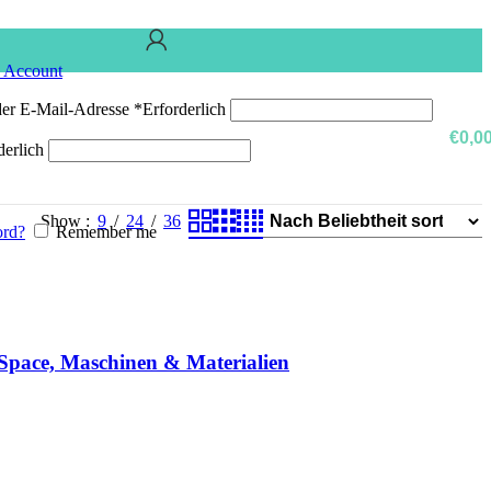
n Account
er E-Mail-Adresse
*
Erforderlich
€
0,0
derlich
Show
9
24
36
ord?
Remember me
pace, Maschinen & Materialien