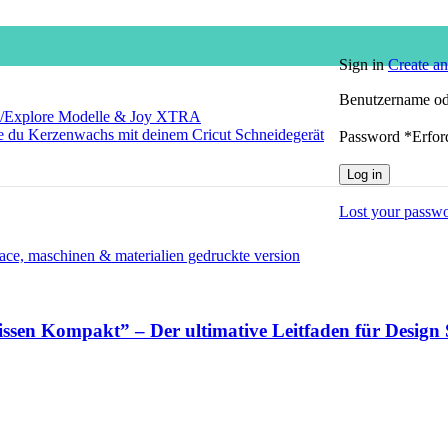
Sign in
Create a
Benutzername od
/Explore Modelle & Joy XTRA
du Kerzenwachs mit deinem Cricut Schneidegerät
Password
*
Erfor
Log in
Lost your passw
Kompakt” – Der ultimative Leitfaden für Design S