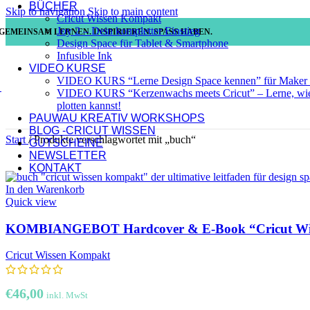
BÜCHER
Skip to navigation
Skip to main content
Cricut Wissen Kompakt
Joy 2 – Dein kompletter Einstieg
GEMEINSAM LERNEN. INSPIRIEREN. SPASS HABEN.
Design Space für Tablet & Smartphone
Infusible Ink
VIDEO KURSE
VIDEO KURS “Lerne Design Space kennen” für Maker 
VIDEO KURS “Kerzenwachs meets Cricut” – Lerne, wie 
plotten kannst!
PAUWAU KREATIV WORKSHOPS
BLOG -CRICUT WISSEN
Start
/
Produkte verschlagwortet mit „buch“
GUTSCHEINE
NEWSLETTER
KONTAKT
In den Warenkorb
Quick view
KOMBIANGEBOT Hardcover & E-Book “Cricut Wissen 
Cricut Wissen Kompakt
€
46,00
inkl. MwSt