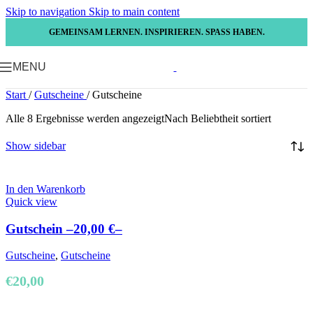
Skip to navigation
Skip to main content
GEMEINSAM LERNEN. INSPIRIEREN. SPASS HABEN.
MENU
Start
/
Gutscheine
/
Gutscheine
Alle 8 Ergebnisse werden angezeigt
Nach Beliebtheit sortiert
Show sidebar
In den Warenkorb
Quick view
Gutschein –20,00 €–
Gutscheine
,
Gutscheine
€
20,00